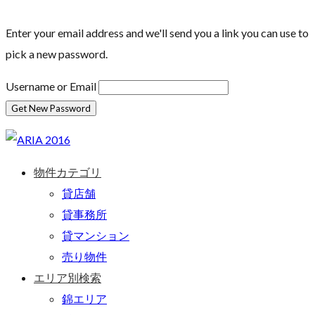
Enter your email address and we'll send you a link you can use to
pick a new password.
Username or Email
物件カテゴリ
貸店舗
貸事務所
貸マンション
売り物件
エリア別検索
錦エリア