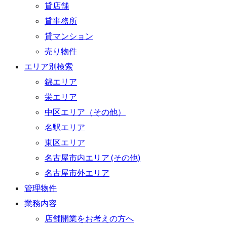
貸店舗
貸事務所
貸マンション
売り物件
エリア別検索
錦エリア
栄エリア
中区エリア（その他）
名駅エリア
東区エリア
名古屋市内エリア (その他)
名古屋市外エリア
管理物件
業務内容
店舗開業をお考えの方へ