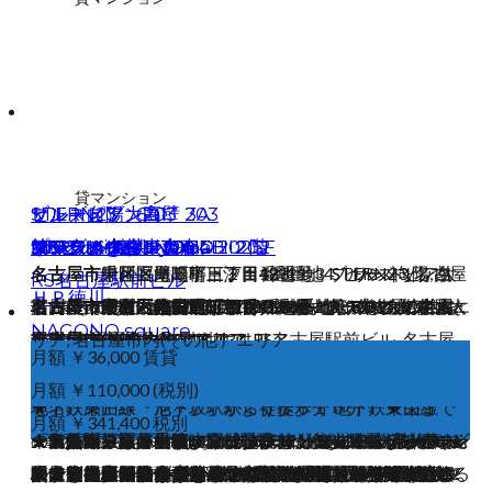
貸マンション
STERN23 601
サントピア大高Ⅰ 3A
ヒルズ向陽 203
ブルーメゾン白壁 203
第６スカイビル ９D
プリズム中村 301
第6スカイビル 9B
NLRA Higashiyama ２階
KDビル 1F
KDビル 2F-B
ステージ大森 104
サンシャイン東名 4B
ユーノスタウン大森 202
サンライズマンション 202
LINC MARUNOUCHI 5F
名古屋市中川区尾頭橋三丁目4番1号 STERN23, 名古屋
名古屋市緑区鳴海町字下汐田123番地4 サントピア大
名古屋市千種区向陽町三丁目18番地3 ヒルズ向陽, 名
名古屋市東区白壁５丁目２１番地１ ブルーメゾン白
RS名古屋駅前ビル
ＨＰ徳川
市内(その他）エリア
名古屋市中村区佐古前町７番３５号 第６スカイビル,
名古屋市中村区中村本町五丁目28番地 プリズム中村,
名古屋市中村区佐古前町７番３５号 第６スカイビル,
名古屋市千種区東山通五丁目３４番１号, 名古屋市内(そ
高1, 名古屋市内(その他）エリア
名古屋市天白区植田西二丁目1506番地 KDビル, 名古
名古屋市天白区植田西二丁目1506番地 KDビル, 名古
古屋市内(その他）エリア
名古屋市守山区大森5丁目703番地2 ステージ大森, 名
名古屋市名東区藤里町308 サンシャイン東名, 名古屋
名古屋市守山区八剣1丁目1013番地 ユーノスタウン大
名古屋市南区石元町一丁目1-1 サンライズマンション,
壁, 東区エリア, 名古屋市内(その他）エリア
名古屋市中区丸の内三丁目10-29 リンク丸の内, 中区エ
NAGONO square
名古屋市内(その他）エリア
名古屋市内(その他）エリア
名古屋市内(その他）エリア
の他）エリア
屋市内(その他）エリア
名古屋市中村区椿町17-13 RS名古屋駅前ビル, 名古屋
屋市内(その他）エリア
古屋市内(その他）エリア
市内(その他）エリア
森, 名古屋市内(その他）エリア
名古屋市内(その他）エリア
リア, 名古屋市内(その他）エリア
月額 ￥62,000 賃貸
名古屋市東区徳川一丁目101番地2 HP徳川, 名古屋市
月額 ￥80,000 税別
月額 ￥75,000 賃貸
月額 ￥36,000 賃貸
市内(その他）エリア
月額 ￥31,000 賃貸
月額 ￥55,000 賃貸
名古屋市西区那古野二丁目１０番９号 NAGONO
月額 ￥31,000 賃貸
内(その他）エリア
月額 ￥400,440 （税別）
月額 ￥310,000 税別
月額 ￥205,000 税別
月額 ￥27,000 賃貸
月額 ￥60,000 税別
月額 ￥35,800 賃貸
月額 ￥50,000 賃貸
月額 ￥110,000 (税別)
貸店舗 貸事務所 テナント ワンフロア
バス・トイレ別、収納スペースもあるので、嬉しいポイ
★東海道本線 『大高』駅より徒歩5分 ★飲食店・カフ
地下鉄東山線『池下』駅から徒歩６分 地下鉄東山線
★名鉄瀬戸線「尼ヶ坂」駅より徒歩１０分！ ★栄まで
square, 名古屋市内(その他）エリア
月額 ￥341,400 税別
ントがいっぱいです。 スーパー・コンビニ・ドラック
☆東山線「本陣」駅より徒歩６分！ ☆周辺にスーパー
★★近くにコンビニ・スーパー等、揃っているので単身
☆東山線「本陣」駅より徒歩６分！ ☆周辺にスーパー
☆スナック等、飲食店可能！！ ☆名鉄瀬戸線『森下』
東山線「東山公園」駅 徒歩３分！ ２０２６年３月竣
ェ・フードデリバリー(作業所)等に最適! ♦保証会社・火
★☆賃料６ヶ月半額orフリーレント３ヶ月キャンペーン
★☆賃料６ヶ月半額orフリーレント３ヶ月キャンペーン
『覚王山』駅から徒歩９分 ★★★リフォーム済みです
★★1人暮らしにおすすめのロフト付き１Ｋ物件★★ ★
☆★外観リニューアル完成しました！！綺麗な外観のビ
☆名鉄瀬戸線「大森・金城学院前」徒歩10分/市バス
★名鉄本線「本星崎」駅 徒歩12分 ★単身・一人暮ら
のアクセス良好！ ★スーパー・コンビニ・ドラックス
✰事務所・美容系サロンに最適✰ ☆バルコニーあり☆ ※
ストア等生活に必要なものは近くに一通りそろっている
マーケットや飲食店あり！ ♦契約期間：２年間 ♦敷金：
の方お勧め物件◎★★ ★無料駐輪場あり ★更新料ナシ
☆２０２６年１０月竣工予定 ☆桜通線『国際センタ
マーケットや飲食店あり！ ♦契約期間：２年間 ♦敷金：
駅より徒歩１０分！！ ★８/末までにご成約の場合、フ
工予定の新築物件です！ ★貸店舗 ♦保証会社・損害保
災保険加入必須 ♦賃料・共益費別途消費税 ♦アリサポ
中！！！☆★ ★★美容室・エステ・ネイル・飲食店・
「名古屋駅」徒歩４分の好立地！！ ★賃料値下げしま
中！！！☆★ ★★美容室・エステ・ネイル・飲食店・
★★★ 礼金0円です!! バス・トイレ別、収納スペース・
南向きにて日当たり良好◎ ♦保証会社・火災保険 加
ルで新たに開業してみませんか？★☆ ★カフェ・飲食
「八剣」停 徒歩4分 ★1Ｋ/東向き/バス・トイレ別/エ
しに、大変勧めなお部屋です!! ♦保証会社・火災保険
トア等生活に必要なものは 近くに一通りそろっている
飲食店：応相談 ♦賃料別途消費税 ♦共益費込 ♦償却：