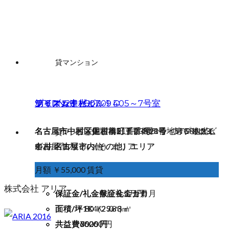
貸マンション
STERN23 601
ライオン進光ビル 405～7号室
第６スカイビル ９D
プリズム中村 301
名古屋市中川区尾頭橋三丁目4番1号 STERN23,
名古屋市中区栄四丁目21番23号 ライオン進光ビ
名古屋市中村区佐古前町７番３５号 第６スカイ
名古屋市中村区中村本町五丁目28番地 プリズム
貸マンション
名古屋市内(その他）エリア
ル, 中区エリア
ビル, 名古屋市内(その他）エリア
中村, 名古屋市内(その他）エリア
月額 ￥62,000 賃貸
月額 ￥279,620 税別
月額 ￥31,000 賃貸
月額 ￥55,000 賃貸
株式会社 アリア
保証金/礼金
保証金/礼金
保証金/礼金
保証金/礼金
敷金礼金ゼロ
保証金１カ月
敷金礼金１カ月
保証金5万円
面積/坪
面積/坪
面積/坪
面積/坪
1K 29.83㎡
８４．０６㎡
1K（23㎡）
1ＤＫ
共益費
共益費
共益費
共益費
6000 円
76260 円
6000 円
3000 円