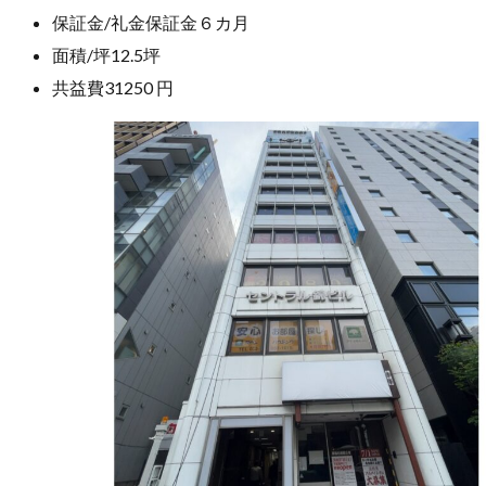
保証金/礼金
保証金６カ月
面積/坪
12.5坪
共益費
31250 円