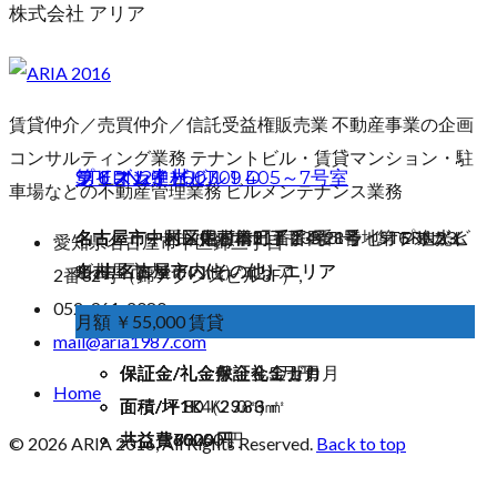
株式会社 アリア
賃貸仲介／売買仲介／信託受益権販売業 不動産事業の企画
コンサルティング業務 テナントビル・賃貸マンション・駐
STERN23 601
ライオン進光ビル 405～7号室
第６スカイビル ９D
プリズム中村 301
車場などの不動産管理業務 ビルメンテナンス業務
名古屋市中川区尾頭橋三丁目4番1号 STERN23,
名古屋市中区栄四丁目21番23号 ライオン進光ビ
名古屋市中村区佐古前町７番３５号 第６スカイ
名古屋市中村区中村本町五丁目28番地 プリズム
愛知県名古屋市中区錦三丁目
名古屋市内(その他）エリア
ル, 中区エリア
ビル, 名古屋市内(その他）エリア
中村, 名古屋市内(その他）エリア
2番32号（錦アクシスビル3F）,
052-961-2080
月額 ￥62,000 賃貸
月額 ￥279,620 税別
月額 ￥31,000 賃貸
月額 ￥55,000 賃貸
mail@aria1987.com
保証金/礼金
保証金/礼金
保証金/礼金
保証金/礼金
敷金礼金ゼロ
保証金１カ月
敷金礼金１カ月
保証金5万円
Home
面積/坪
面積/坪
面積/坪
面積/坪
1K 29.83㎡
８４．０６㎡
1K（23㎡）
1ＤＫ
共益費
共益費
共益費
共益費
6000 円
76260 円
6000 円
3000 円
© 2026 ARIA 2016, All Rights Reserved.
Back to top