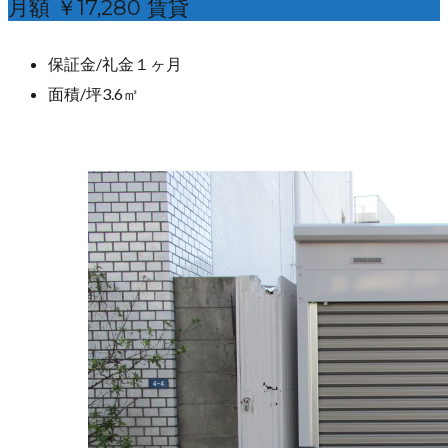
月額 ￥17,280 賃貸
保証金/礼金
１ヶ月
面積/坪
3.6㎡