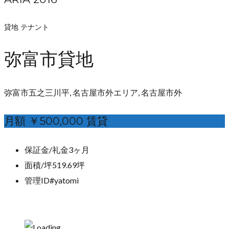
貸地 テナント
弥富市貸地
弥富市五之三川平, 名古屋市外エリア, 名古屋市外
月額 ￥500,000 賃貸
保証金/礼金
3ヶ月
面積/坪
519.69坪
管理ID
#yatomi