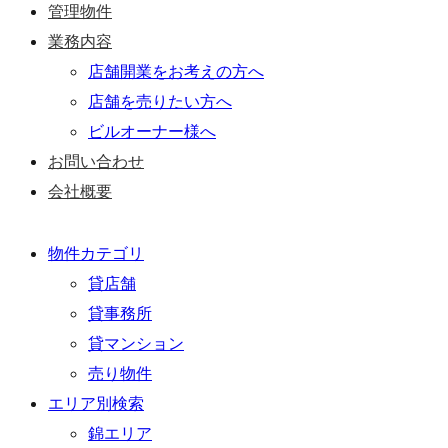
管理物件
業務内容
店舗開業をお考えの方へ
Log in
店舗を売りたい方へ
ビルオーナー様へ
Don't have an account?
Create your
お問い合わせ
account,
it takes less than a minute.
会社概要
Username
物件カテゴリ
Password
貸店舗
貸事務所
貸マンション
Lost your password?
売り物件
エリア別検索
錦エリア